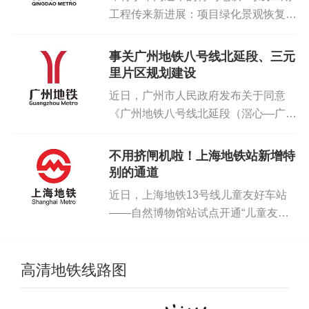
工程传来新进展：项目绿化景观恢复工
程施工招标公告日前发布。地铁2号线
二期工程线路长约8.9公里，均为地下
事关广州地铁八号线北延段、三元
线，设置8站8区间和1座停车场。线路
里片区规划建设
起于李村公园站，止于世博园...
近日，广州市人民政府发布关于同意
《广州地铁八号线北延段（滘心—广州
北站）工程车辆段及周边片区控制性详
细规划》等2项规划成果的批复，同意
不用挤闸机啦！上海地铁站新增特
《广州地铁八号线北延段（滘心—广州
别的通道
北站）工程车辆段及周边片区控制性...
近日，上海地铁13号线儿童友好车站
——自然博物馆站试点开通“儿童友好
通道”，1米3以下小朋友可以独立通过
醒目标识的“拱门闸机”，不用再和家长
挤闸机，安全又自主。PS：地铁线网
高清地铁线路图
其他车站1.3米以下儿童通...