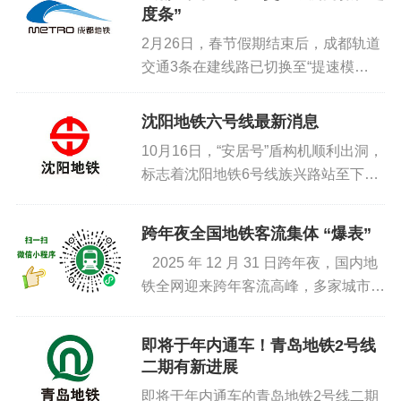
度条”
2月26日，春节假期结束后，成都轨道
交通3条在建线路已切换至“提速模
式”。地下数十米处，盾构机稳步掘
进；车站基坑内，支护体系有序搭建。
沈阳地铁六号线最新消息
全体建设者抢抓工期、实干奋进，为全
10月16日，“安居号”盾构机顺利出洞，
年建设目标蓄力加码。走进成德线德...
标志着沈阳地铁6号线族兴路站至下河
湾站区间左线贯通，至此由中铁六局承
建的19标段4条盾构隧道全部实现贯
跨年夜全国地铁客流集体 “爆表”
通。该区间全长1713.5米，施工需连
2025 年 12 月 31 日跨年夜，国内地
续下穿密集民房、燃气...
铁全网迎来跨年客流高峰，多家城市地
铁线网单日客运量接连刷新历史纪录，
各地地铁以高效调度、安全保障、暖心
即将于年内通车！青岛地铁2号线
服务，全程护航市民游客跨年...
二期有新进展
即将于年内通车的青岛地铁2号线二期