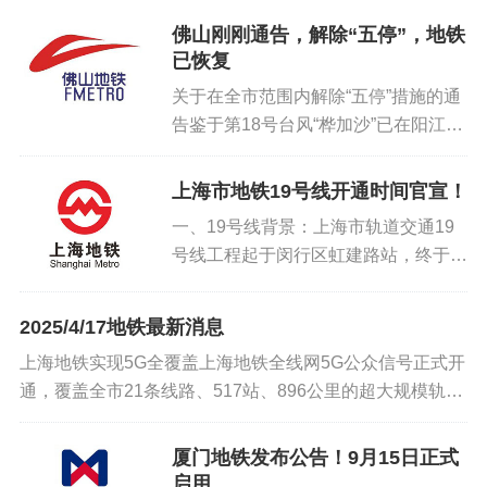
车站的进度条更新了！邮电大学地铁站
佛山刚刚通告，解除“五停”，地铁
出入口主体工程已经基本建成，正在周
已恢复
边配套和路面恢复工作，还有行...
关于在全市范围内解除“五停”措施的通
告鉴于第18号台风“桦加沙”已在阳江登
陆，对我市影响趋于减弱，经会商研
判，市三防指挥部决定于9月24日20时
上海市地铁19号线开通时间官宣！
起解除“五停”（停课、停工、停产、停
一、19号线背景：上海市轨道交通19
运、停业）措施。渔业...
号线工程起于闵行区虹建路站，终于宝
山区宝山站站。线路全长46.168km，
均采用地下线敷设方式，全线共设34
2025/4/17地铁最新消息
座车站、2座中间风井、3座主变及2座
上海地铁实现5G全覆盖上海地铁全线网5G公众信号正式开
车辆基地，平均站间距...
通，覆盖全市21条线路、517站、896公里的超大规模轨道
交通网，这标志着上海成为全国首个地铁全线迈入“5G时
代”的超大型城市。石家庄地铁1号线三...
厦门地铁发布公告！9月15日正式
启用