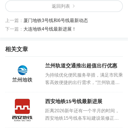
返回列表
上一篇：
厦门地铁3号线和6号线最新动态
下一篇：
大连地铁4号线最新进展！
相关文章
兰州轨道交通推出超值出行优惠
为持续优化便民服务举措，满足市民乘
客高效便捷的出行需求，“兰州轨道
APP”于2025年10月11日率先上线“储
值票及实体卡线上充值”功能，为市民
西安地铁15号线最新进展
乘客提供优惠和便利。近日，兰州市轨
距离2026新年还有一个半月的时间，
道交通有限公司进一步升...
西安地铁15号线各车站建设装修正在
有序进行当中，最近几天时间又有两座