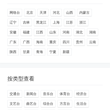
网络台
北京
天津
河北
山西
内蒙古
辽宁
吉林
黑龙江
上海
江苏
浙江
安徽
福建
江西
山东
河南
湖北
湖南
广东
广西
海南
重庆
四川
贵州
云南
陕西
甘肃
青海
宁夏
新疆
按类型查看
交通台
新闻台
音乐台
体育台
经济台
文艺台
曲艺台
综合台
方言台
生活台