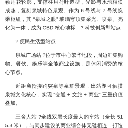
勒莲花轮廓，支撑柱用荷叶造型，光影与水池相映
成趣，复刻泉城特色景观。作为 6 号线与 7 号线换
乘枢纽，其 “泉城之眼” 玻璃穹顶集采光、喷泉、亮
化为一体，成为 CBD 核心地标。?️ 科技创新型站点
? 便民生活型站点
泉城广场站 ?️位于市中心繁华地段，周边汇集购
物、餐饮、娱乐等全能商业设施，是休闲消费的核
心节点。
近距离衔接趵突泉等泉群景观，出站即可触摸
泉城文化核心，实现 “交通 + 文旅 + 商业” 三重价值
叠加。
王舍人站 ?全线双层长度最大的车站（全长 51
5.3 米），与同步建设的商业综合体无缝相连，打造