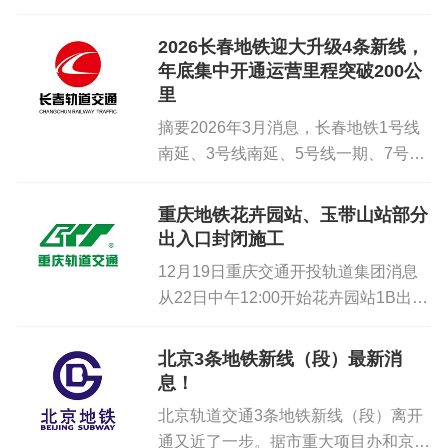
2026 粤港澳大湾区地铁产业大会将在
深圳召开。恰逢轨道交通建设提速之
2026长春地铁迎大升级4条新线，
际，广州地铁于 3 月 10 日发布最新建
年底集中开通运营里程突破200公
设进展，明确...
里
摘要2026年3月消息，长春地铁1号线
南延、3号线南延、5号线一期、7号线
一期将于2026年底前集中开通，开通
后长春轨道交通运营里程将从151.4公
重庆地铁花卉园站、玉带山站部分
里增至201.8公里。其中1号线南延至
出入口封闭施工
永春新区，3号...
12月19日重庆交通开投轨道集团消息
从22日中午12:00开始花卉园站1B出入
口、玉带山站3A出入口实施封闭施工
出行请注意！↓↓↓01花卉园站地铁6号
北京3条地铁新线（段）最新消
线花卉园站位于红石路与花卉园西路交
息！
汇处附近车站已开...
北京轨道交通3条地铁新线（段）离开
通又近了一步。据市重大项目办和京投