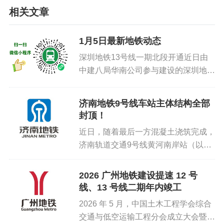
相关文章
1月5日最新地铁动态
深圳地铁13号线一期北段开通近日由
中建八局华南公司参与建设的深圳地铁
13号线一期北段顺利开通，深圳地铁
13号线一期线路全长约22.45千米，设
济南地铁9号线车站主体结构全部
站16座串联起南山区与宝安区中建八
封顶！
局华南公司承建4座车站（...
近日，随着最后一方混凝土浇筑完成，
济南轨道交通9号线黄河南岸站（以下
均为工程名）主体结构封顶。至此，9
号线全线12座车站主体结构全部封
2026 广州地铁建设提速 12 号
顶，为后续机电安装、装饰装修奠定坚
线、13 号线二期年内竣工
实基础。9号线西起黄河南岸站，东...
2026 年 5 月，中国土木工程学会综合
交通与低空运输工程分会成立大会暨