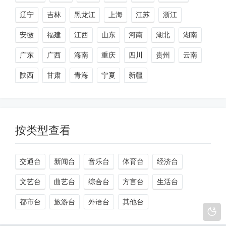
辽宁
吉林
黑龙江
上海
江苏
浙江
安徽
福建
江西
山东
河南
湖北
湖南
广东
广西
海南
重庆
四川
贵州
云南
陕西
甘肃
青海
宁夏
新疆
按类型查看
交通台
新闻台
音乐台
体育台
经济台
文艺台
曲艺台
综合台
方言台
生活台
都市台
旅游台
外语台
其他台