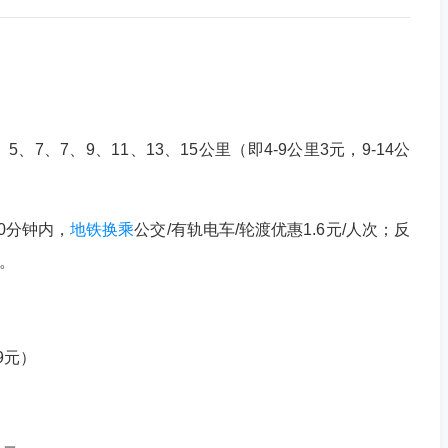
7、7、9、11、13、15公里（即4-9公里3元，9-14公
0分钟内，
地铁换乘
公交/有轨电车/轮渡优惠1.6元/人次；反
。
9元）
）