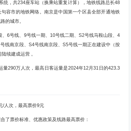
铁系统，共234座车站（换乘站重复计算），地铁线路总长48
区及句容市的地铁网络。南京是中国第一个区县全部开通地铁
线路的城市。
北段、6号线、9号线一期、10号线二期、S2号线马鞍山段、4
2号线南京段、S4号线南京段、S5号线一期正在建设中（按
前陆续建成运营 。
量290万人次，最高日客运量是2024年12月31日的423.3
元/人次，最高票价9元
综合了票价标准、优惠政策及线路最高票价：