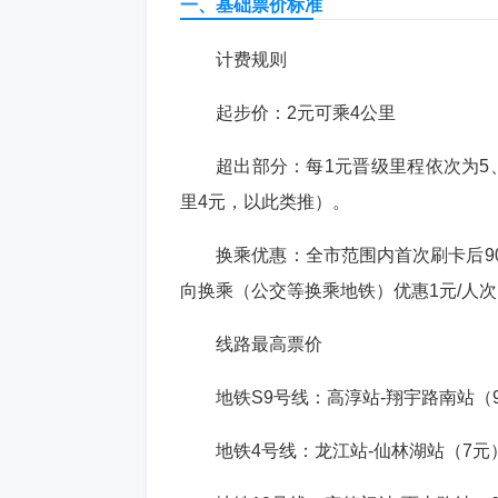
一、基础票价标准
‌计费规则‌
起步价：‌2元可乘4公里‌
超出部分：每1元晋级里程依次为5、5、
里4元，以此类推）。
‌换乘优惠‌：全市范围内首次刷卡后9
向换乘（公交等换乘地铁）优惠1元/人次
‌线路最高票价‌
地铁S9号线：高淳站-翔宇路南站（
地铁4号线：龙江站-仙林湖站（7元