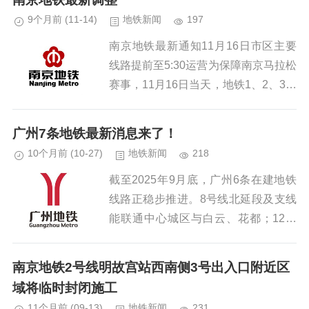
铁...
9个月前
(11-14)
地铁新闻
197
南京地铁最新通知11月16日市区主要
线路提前至5:30运营为保障南京马拉松
赛事，11月16日当天，地铁1、2、3、
4、5、7、10号线两端站首班车提前至
5:30运营，其余线路维持正常运营时
广州7条地铁最新消息来了！
间。市区各主...
10个月前
(10-27)
地铁新闻
218
截至2025年9月底，广州6条在建地铁
线路正稳步推进。8号线北延段及支线
能联通中心城区与白云、花都；12号
线无人驾驶，助力缓解交通压力；13
号线二期串联起核心区域；18、22号
南京地铁2号线明故宫站西南侧3号出入口附近区
线后通段完善交通网络，促...
域将临时封闭施工
11个月前
(09-13)
地铁新闻
231