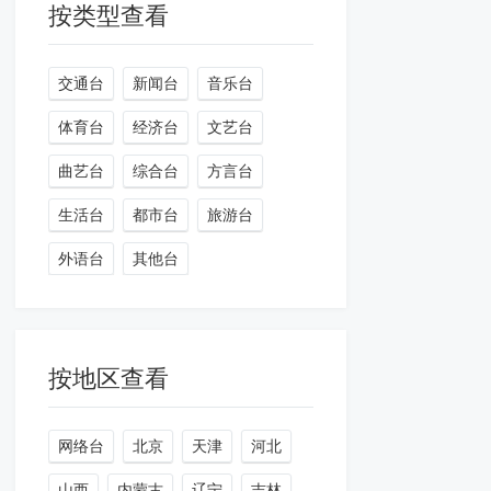
按类型查看
交通台
新闻台
音乐台
体育台
经济台
文艺台
曲艺台
综合台
方言台
生活台
都市台
旅游台
外语台
其他台
按地区查看
网络台
北京
天津
河北
山西
内蒙古
辽宁
吉林