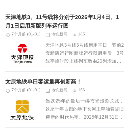
己一大早乘坐地铁时不经意间抬头，被
天花板上酷似“巨人”脸的灯具造型吓了
天津地铁3、11号线将分别于2026年1月4日、1
一跳，直呼“很诡异”。图/网...
月1日启用新版列车运行图
7个月前
(01-01)
地铁新闻
185
天津地铁3号线3号线启用平日、节前2
套新版运行图新版运行图启用后，3号
线平峰时段上线列车数由20列增加至2
1列，列车平均行车间隔由6分24秒，
缩短至6分6秒。天津地铁11号线11号
太原地铁单日客运量再创新高！
线启用平日、周末及节...
7个月前
(01-01)
地铁新闻
166
当2025年的最后一缕霞光浸染龙城，
这座千年古都的地下长河正奔涌着辞旧
迎新的时代热望。2025年12月31日，
太原地铁线网客运量达到59.95万人