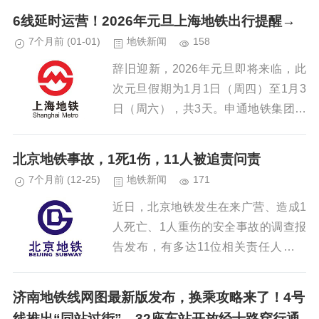
次，创下自开通运营以来的最高纪录！
6线延时运营！2026年元旦上海地铁出行提醒→
这跃动的数字背后，是...
7个月前
(01-01)
地铁新闻
158
辞旧迎新，2026年元旦即将来临，此
次元旦假期为1月1日（周四）至1月3
日（周六），共3天。申通地铁集团介
绍，为满足节日期间市民游客的出行需
求，上海地铁提升网络保驾等级，12
北京地铁事故，1死1伤，11人被追责问责
月31日至1月3日，1、7...
7个月前
(12-25)
地铁新闻
171
近日，北京地铁发生在来广营、造成1
人死亡、1人重伤的安全事故的调查报
告发布，有多达11位相关责任人被严
肃处理。...
济南地铁线网图最新版发布，换乘攻略来了！4号
线推出“同站过街”，32座车站开放经十路穿行通