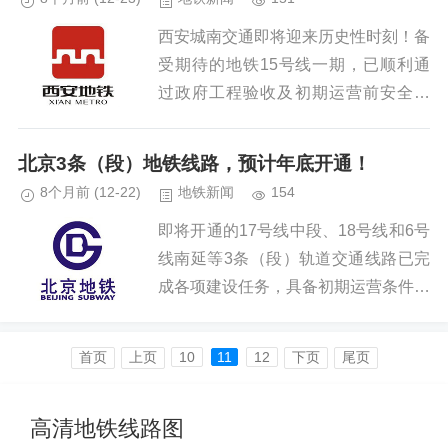
西安城南交通即将迎来历史性时刻！备
受期待的地铁15号线一期，已顺利通
过政府工程验收及初期运营前安全评
估，进入开通前最后准备阶段，将于2
025年12月26日正式开启初期运营。这
北京3条（段）地铁线路，预计年底开通！
条串联三大核心板块、搭载无...
8个月前
(12-22)
地铁新闻
154
即将开通的17号线中段、18号线和6号
线南延等3条（段）轨道交通线路已完
成各项建设任务，具备初期运营条件。
届时，北京轨道交通运营里程将突破9
00公里，达到909公里，标志着首都轨
首页️
上页
10
11
12
下页
尾页
道交通网络规模、服务能...
高清地铁线路图