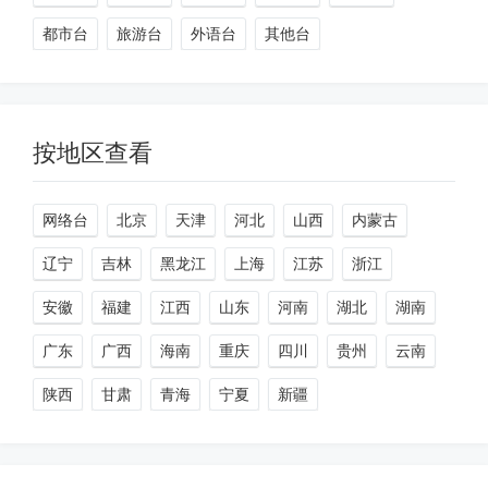
都市台
旅游台
外语台
其他台
按地区查看
网络台
北京
天津
河北
山西
内蒙古
辽宁
吉林
黑龙江
上海
江苏
浙江
安徽
福建
江西
山东
河南
湖北
湖南
广东
广西
海南
重庆
四川
贵州
云南
陕西
甘肃
青海
宁夏
新疆