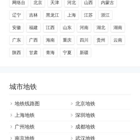
网络台
北京
天津
河北
山西
内蒙古
辽宁
吉林
黑龙江
上海
江苏
浙江
安徽
福建
江西
山东
河南
湖北
湖南
广东
广西
海南
重庆
四川
贵州
云南
陕西
甘肃
青海
宁夏
新疆
城市地铁
地铁线路图
北京地铁
上海地铁
深圳地铁
广州地铁
成都地铁
南京地铁
武汉地铁