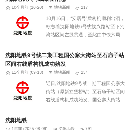
10个月前
(10-20)
地铁新闻
217
10月16日，“安居号”盾构机顺利出洞，
标志着沈阳地铁6号线族兴路站至下河
湾站区间左线贯通，至此由中铁六局承
建的19标段4条盾构隧道全部实现贯
通。该区间全长1713.5米，施工需连
沈阳地铁9号线二期工程国公寨大街站至石庙子站
续下穿密集民房、燃气...
区间右线盾构机成功始发
11个月前
(09-18)
地铁新闻
234
近日,沈阳地铁9号线二期工程国公寨大
街站（原新立堡桥站）至石庙子站区间
右线盾构机成功始发。国公寨大街站－
石庙子站区间右线全长1239米，线路
设计极具复杂性，平面呈曲线形布置，
沈阳地铁
区间内还将设置2座联络通道...
1年前
(2025-08-09)
沈阳地铁
791