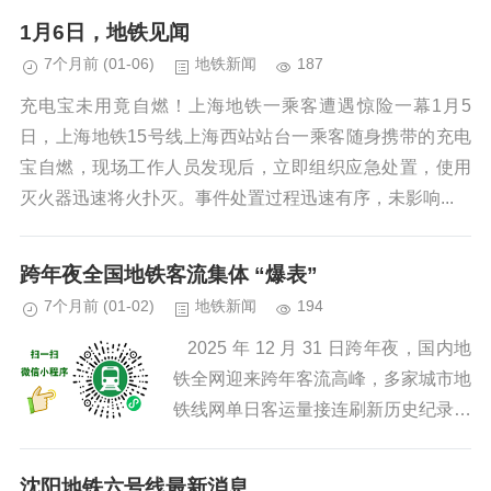
地铁3号线通信系统顺利实现南李官站
1月6日，地铁见闻
至方家栏站全线“通信通”。至此...
7个月前
(01-06)
地铁新闻
187
充电宝未用竟自燃！上海地铁一乘客遭遇惊险一幕1月5
日，上海地铁15号线上海西站站台一乘客随身携带的充电
宝自燃，现场工作人员发现后，立即组织应急处置，使用
灭火器迅速将火扑灭。事件处置过程迅速有序，未影响...
跨年夜全国地铁客流集体 “爆表”
7个月前
(01-02)
地铁新闻
194
2025 年 12 月 31 日跨年夜，国内地
铁全网迎来跨年客流高峰，多家城市地
铁线网单日客运量接连刷新历史纪录，
各地地铁以高效调度、安全保障、暖心
服务，全程护航市民游客跨年...
沈阳地铁六号线最新消息