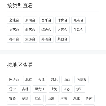
按类型查看
交通台
新闻台
音乐台
体育台
经济台
文艺台
曲艺台
综合台
方言台
生活台
都市台
旅游台
外语台
其他台
按地区查看
网络台
北京
天津
河北
山西
内蒙古
辽宁
吉林
黑龙江
上海
江苏
浙江
安徽
福建
江西
山东
河南
湖北
湖南