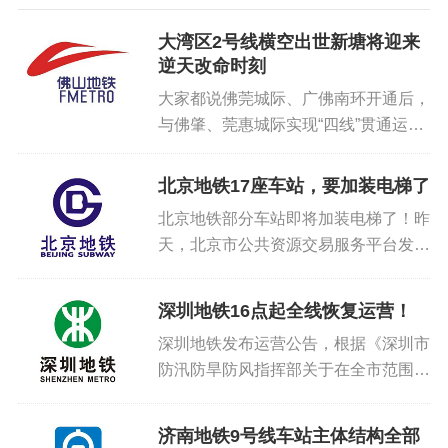
大湾区2号线横空出世新塘将迎来
逆天改命时刻
大家都说佛莞城际、广佛南环开通后，
与佛肇、莞惠城际实现“四线”贯通运
营，串起肇庆、佛山、广州、东莞、惠
州5个城市，是长达258公里的湾区1号
北京地铁17座车站，要加装电梯了
线。全线39座车站：广州5座车站、佛
北京地铁部分车站即将加装电梯了！昨
山9座车站、肇庆6座车站...
天，北京市公共资源交易服务平台发布
招标计划，北京地铁既有线加装自动扶
梯、直梯工程（第一批）启动招标。根
深圳地铁16点起全线恢复运营！
据招标内容，此次加装自动扶梯、电梯
深圳地铁发布运营公告，根据《深圳市
工程共涉及17座车站，共增设3...
防汛防旱防风指挥部关于在全市范围内
解除“五停”的通告》，经安全检查，深
圳地铁全线已具备安全运营条件，将于
济南地铁9号线车站主体结构全部
9月24日16:00开始恢复运营，各线维