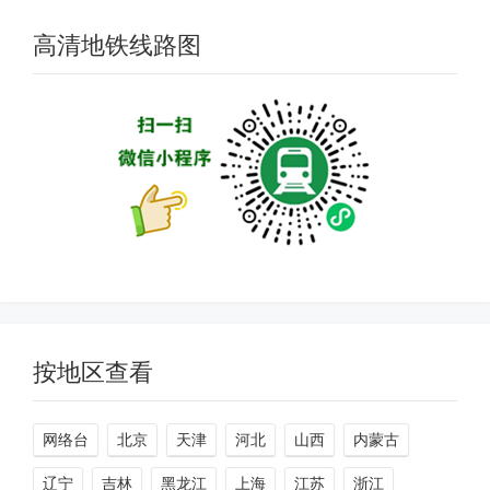
21列，列车平均行车间隔由6分24秒，
缩短至6分6秒。天津地铁11号线11号
高清地铁线路图
线启用平日、周末及节...
按地区查看
网络台
北京
天津
河北
山西
内蒙古
辽宁
吉林
黑龙江
上海
江苏
浙江