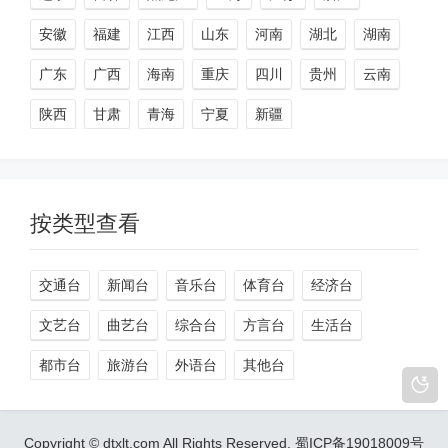
安徽
福建
江西
山东
河南
湖北
湖南
广东
广西
海南
重庆
四川
贵州
云南
陕西
甘肃
青海
宁夏
新疆
按类型查看
交通台
新闻台
音乐台
体育台
经济台
文艺台
曲艺台
综合台
方言台
生活台
都市台
旅游台
外语台
其他台
Copyright © dtxlt.com All Rights Reserved.
蜀ICP备19018009号