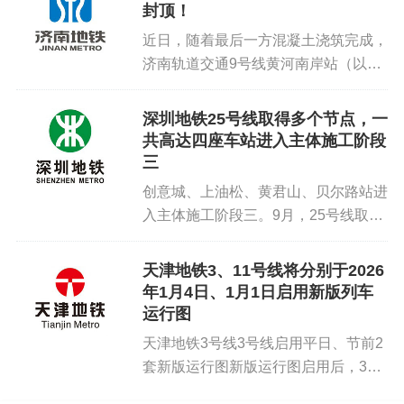
封顶！
持行车间隔6—9分钟。...
近日，随着最后一方混凝土浇筑完成，
济南轨道交通9号线黄河南岸站（以下
均为工程名）主体结构封顶。至此，9
号线全线12座车站主体结构全部封
深圳地铁25号线取得多个节点，一
顶，为后续机电安装、装饰装修奠定坚
共高达四座车站进入主体施工阶段
实基础。9号线西起黄河南岸站，东...
三
创意城、上油松、黄君山、贝尔路站进
入主体施工阶段三。9月，25号线取得
多个节点，一共高达四座车站进入主体
施工阶段三。首先是第二座启动装配式
天津地铁3、11号线将分别于2026
的车站-华昌站启动拼装，该站装配段
年1月4日、1月1日启用新版列车
共计61环，随着首环拼装完成...
运行图
天津地铁3号线3号线启用平日、节前2
套新版运行图新版运行图启用后，3号
线平峰时段上线列车数由20列增加至