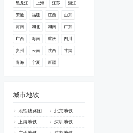
黑龙江
上海
江苏
浙江
安徽
福建
江西
山东
河南
湖北
湖南
广东
广西
海南
重庆
四川
贵州
云南
陕西
甘肃
青海
宁夏
新疆
城市地铁
地铁线路图
北京地铁
上海地铁
深圳地铁
广州地铁
成都地铁